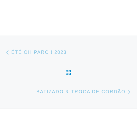
Parcourir les articles
Article précédent
ÉTÉ OH PARC ! 2023
RETOUR À LA LISTE 
Ar
BATIZADO & TROCA DE CORDÃO