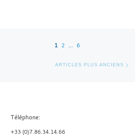
Navigation dans les articles
1
2
…
6
A
ARTICLES PLUS ANCIENS
Téléphone:
+33 (0)7.86.34.14.66