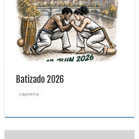
invitons à participer à notre évènement de fin
d’année qui aura lieu le samedi 13 juin 2026. Pour
vous inscrire c’est ici
:https://www.helloasso.com/associations/nova-
geracao-capoeira/evenements/batizado-2026 Au
programme: De la bonne humeur, des cours de
capoeira angola et regional et des rodas Voici le
programme […]
Batizado 2026
capoeira