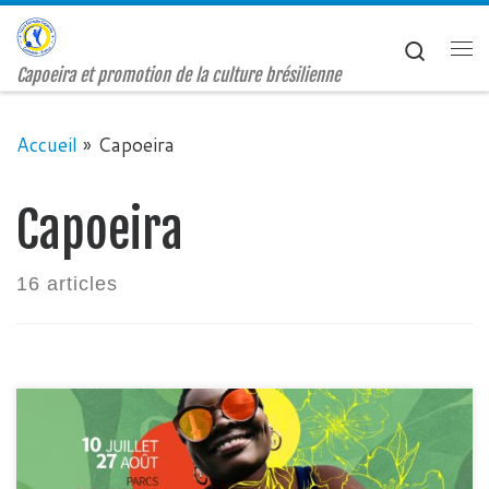
Passer au contenu
Search
Me
Capoeira et promotion de la culture brésilienne
Accueil
»
Capoeira
Capoeira
16 articles
Venez participer, observer, échanger et pourquoi
pas faire vos premiers pas dans la roda avec