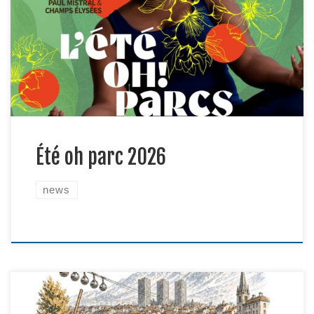
nous.Que vous soyez débutant, curieux, sportif
confirmé ou simplement de passage dans le parc,
cette animation est gratuite et ouverte à toutes et
tous. Art martial, danse, musique, chant, jeu,
culture et convivialité… La Capoeira […]
Été oh parc 2026
news
Afin de terminer l’année en beauté, nous vous