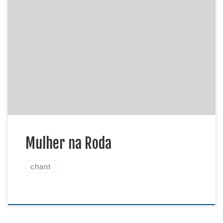
Mulher na Roda / Carolina Soares / Músicas de
Capoeira, Vol. 02 Mulher na rodaNão é pra
enfeitarMulher na rodaÉ pra ensinar Ê, ela treina
com destrezaE respeita o educadorMostrando
delicadezaE também o seu valor (Coro)Mulher na
rodaNão é pra enfeitarMulher na rodaÉ pra
ensinar Já passou aquele tempoQue era […]
Mulher na Roda
chant