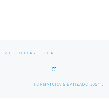
Parcourir les articles
Article précédent
ÉTÉ OH PARC ! 2024
RETOUR À LA LISTE 
Ar
FORMATURA & BATIZADO 2024