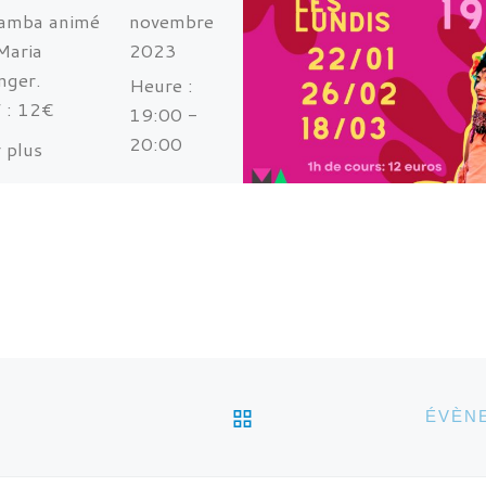
Samba animé
novembre
Maria
2023
nger.
Heure :
f : 12€
19:00 -
20:00
 plus
formations
Lieu:
actez nous
Collectif
mail :
Voisin -
caocapoeira.g
11 Place
gmail.com
Charpin -
Grenoble
RETOUR À LA LISTE 
ÉVÈNE