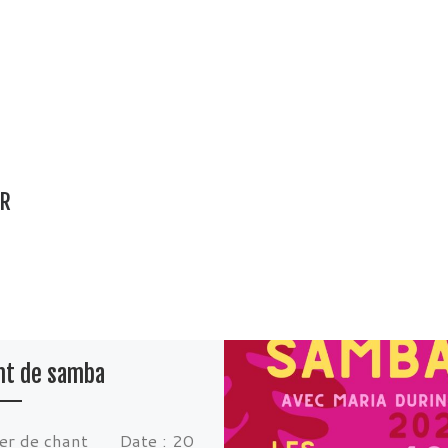
AR
nt de samba
ier de chant
Date :
20