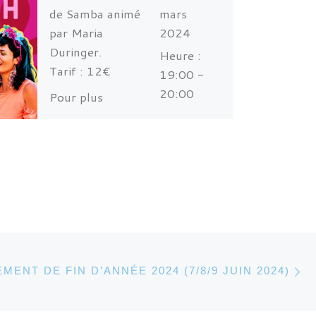
de Samba animé
mars
par Maria
2024
Duringer.
Heure :
Tarif : 12€
19:00 -
20:00
Pour plus
d’informations
Lieu:
contactez nous
Collectif
par mail :
Voisin, 11
geracaocapoeira.g
place
re@gmail.com
Charpin -
Grenoble
Ar
DES ARTICLES
MENT DE FIN D’ANNÉE 2024 (7/8/9 JUIN 2024)