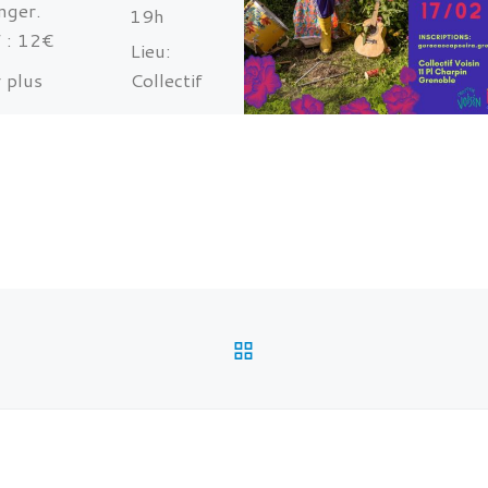
nger.
19h
f : 12€
Lieu:
 plus
Collectif
formations
Voisin -
actez nous
11 place
mail :
Charpin -
caocapoeira.g
Grenoble
gmail.com
RETOUR À LA LISTE 