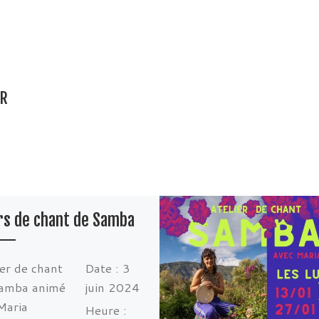
AR
rs de chant de Samba
ier de chant
Date :
3
Samba animé
juin 2024
Maria
Heure :