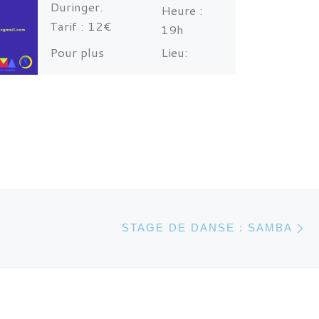
Duringer.
Heure :
Tarif : 12€
19h
Pour plus
Lieu:
d’informations
collectif
contactez nous
Voison /
par mail :
11 place
geracaocapoeira.g
Charpin -
re@gmail.com
Grenoble
Ar
DES ARTICLES
STAGE DE DANSE : SAMBA