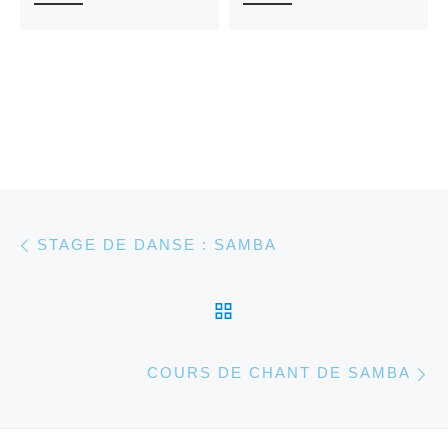
Parcourir les articles
Article précédent
STAGE DE DANSE : SAMBA
RETOUR À LA LISTE 
Ar
COURS DE CHANT DE SAMBA