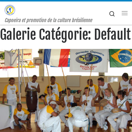
Passer au contenu
Search
Me
Capoeira et promotion de la culture brésilienne
Galerie Catégorie: Default