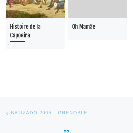
Histoire de la
Oh Mamãe
Capoeira
Parcourir les articles
Article précédent
BATIZADO 2009 – GRENOBLE
RETOUR À LA LISTE 