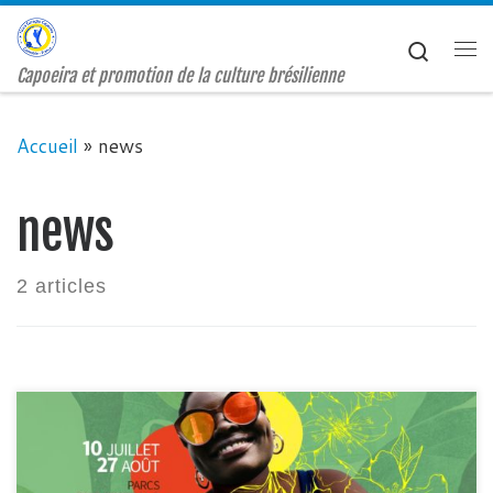
Passer au contenu
Search
Me
Capoeira et promotion de la culture brésilienne
Accueil
»
news
news
2 articles
Venez participer, observer, échanger et pourquoi
pas faire vos premiers pas dans la roda avec